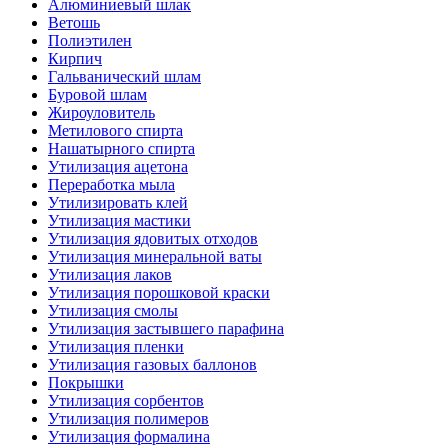
Алюминиевый шлак
Ветошь
Полиэтилен
Кирпич
Гальванический шлам
Буровой шлам
Жироуловитель
Метилового спирта
Нашатырного спирта
Утилизация ацетона
Переработка мыла
Утилизировать клей
Утилизация мастики
Утилизация ядовитых отходов
Утилизация минеральной ваты
Утилизация лаков
Утилизация порошковой краски
Утилизация смолы
Утилизация застывшего парафина
Утилизация пленки
Утилизация газовых баллонов
Покрышки
Утилизация сорбентов
Утилизация полимеров
Утилизация формалина