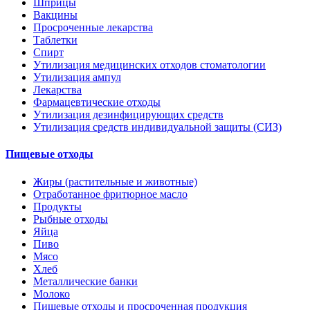
Шприцы
Вакцины
Просроченные лекарства
Таблетки
Спирт
Утилизация медицинских отходов стоматологии
Утилизация ампул
Лекарства
Фармацевтические отходы
Утилизация дезинфицирующих средств
Утилизация средств индивидуальной защиты (СИЗ)
Пищевые отходы
Жиры (растительные и животные)
Отработанное фритюрное масло
Продукты
Рыбные отходы
Яйца
Пиво
Мясо
Хлеб
Металлические банки
Молоко
Пищевые отходы и просроченная продукция