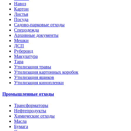
Навоз
Картон
Листья
Посуда
Садово-парковые отходы
Спецодежда
Архивные документы
Мешки
ДСП
Рубероид
Макулатура
Тара
Утилизация травы
Утилизация картонных коробок
Утилизация ящиков
Утилизация кинопленки
Промышленные отходы
Трансформаторы
Нефтепродукты
Химические отходы
Масла
Бумага