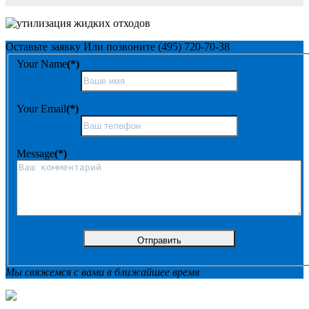
Оставьте заявку
Или позвоните
(495) 720-70-38
Your Name
(*)
Your Email
(*)
Message
(*)
Мы свяжемся с вами в ближайшее время