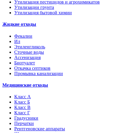
Утилизация пестицидов и агрохимикатов
Утилизации грунта
Утилизация бытовой химии
Жидкие отходы
Фекалии
Ил
Этиленгликоль
Сточные воды
Ассенизация
Биотуалет
Откачка септиков
Промывка канализации
Медицинские отходы
Класс А
Класс Б
Класс В
Класс Г
Градусники
Перчатки
Рентгеновские аппараты