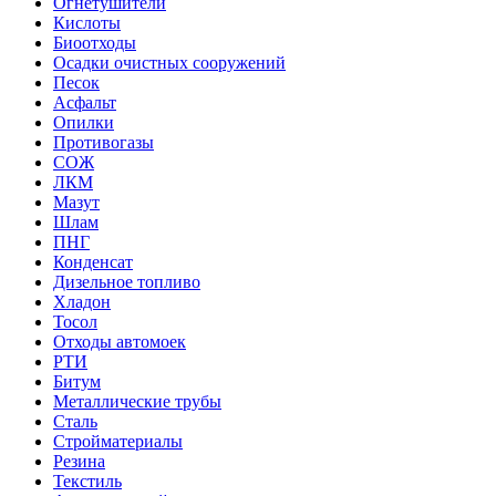
Огнетушители
Кислоты
Биоотходы
Осадки очистных сооружений
Песок
Асфальт
Опилки
Противогазы
СОЖ
ЛКМ
Мазут
Шлам
ПНГ
Конденсат
Дизельное топливо
Хладон
Тосол
Отходы автомоек
РТИ
Битум
Металлические трубы
Сталь
Стройматериалы
Резина
Текстиль