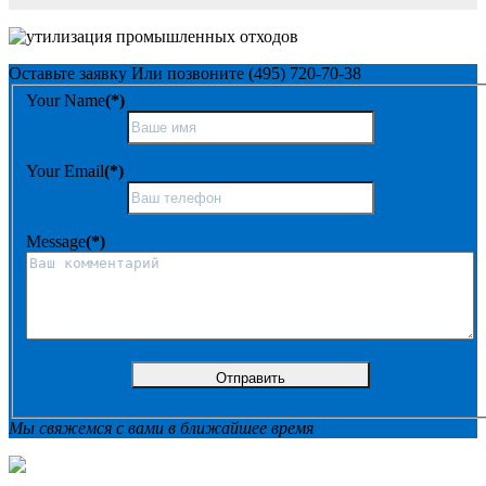
Оставьте заявку
Или позвоните
(495) 720-70-38
Your Name
(*)
Your Email
(*)
Message
(*)
Мы свяжемся с вами в ближайшее время