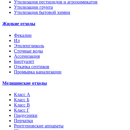
Утилизация пестицидов и агрохимикатов
Утилизации грунта
Утилизация бытовой химии
Жидкие отходы
Фекалии
Ил
Этиленгликоль
Сточные воды
Ассенизация
Биотуалет
Откачка септиков
Промывка канализации
Медицинские отходы
Класс А
Класс Б
Класс В
Класс Г
Градусники
Перчатки
Рентгеновские аппараты