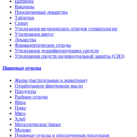
Шприцы
Вакцины
Просроченные лекарства
Таблетки
Спирт
Утилизация медицинских отходов стоматологии
Утилизация ампул
Лекарства
Фармацевтические отходы
Утилизация дезинфицирующих средств
Утилизация средств индивидуальной защиты (СИЗ)
Пищевые отходы
Жиры (растительные и животные)
Отработанное фритюрное масло
Продукты
Рыбные отходы
Яйца
Пиво
Мясо
Хлеб
Металлические банки
Молоко
Пищевые отходы и просроченная продукция