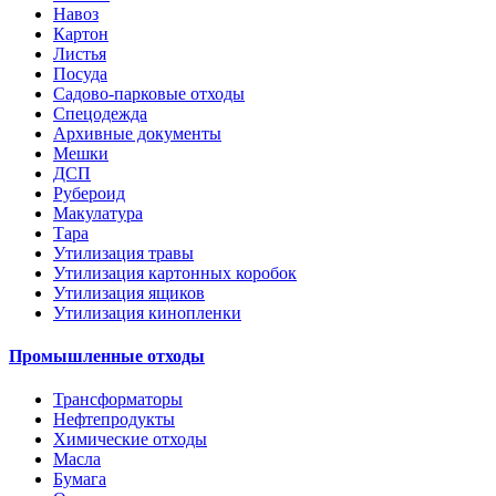
Навоз
Картон
Листья
Посуда
Садово-парковые отходы
Спецодежда
Архивные документы
Мешки
ДСП
Рубероид
Макулатура
Тара
Утилизация травы
Утилизация картонных коробок
Утилизация ящиков
Утилизация кинопленки
Промышленные отходы
Трансформаторы
Нефтепродукты
Химические отходы
Масла
Бумага