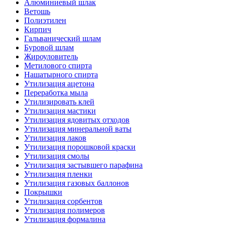
Алюминиевый шлак
Ветошь
Полиэтилен
Кирпич
Гальванический шлам
Буровой шлам
Жироуловитель
Метилового спирта
Нашатырного спирта
Утилизация ацетона
Переработка мыла
Утилизировать клей
Утилизация мастики
Утилизация ядовитых отходов
Утилизация минеральной ваты
Утилизация лаков
Утилизация порошковой краски
Утилизация смолы
Утилизация застывшего парафина
Утилизация пленки
Утилизация газовых баллонов
Покрышки
Утилизация сорбентов
Утилизация полимеров
Утилизация формалина