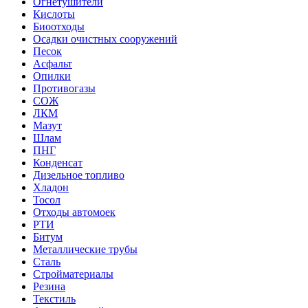
Огнетушители
Кислоты
Биоотходы
Осадки очистных сооружений
Песок
Асфальт
Опилки
Противогазы
СОЖ
ЛКМ
Мазут
Шлам
ПНГ
Конденсат
Дизельное топливо
Хладон
Тосол
Отходы автомоек
РТИ
Битум
Металлические трубы
Сталь
Стройматериалы
Резина
Текстиль