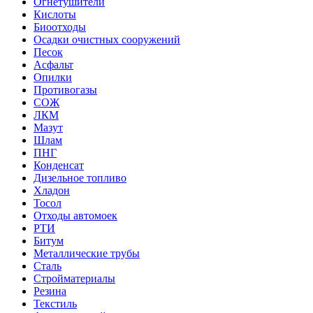
Огнетушители
Кислоты
Биоотходы
Осадки очистных сооружений
Песок
Асфальт
Опилки
Противогазы
СОЖ
ЛКМ
Мазут
Шлам
ПНГ
Конденсат
Дизельное топливо
Хладон
Тосол
Отходы автомоек
РТИ
Битум
Металлические трубы
Сталь
Стройматериалы
Резина
Текстиль