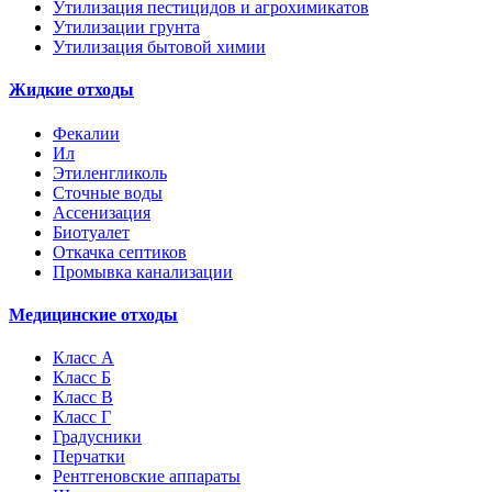
Утилизация пестицидов и агрохимикатов
Утилизации грунта
Утилизация бытовой химии
Жидкие отходы
Фекалии
Ил
Этиленгликоль
Сточные воды
Ассенизация
Биотуалет
Откачка септиков
Промывка канализации
Медицинские отходы
Класс А
Класс Б
Класс В
Класс Г
Градусники
Перчатки
Рентгеновские аппараты