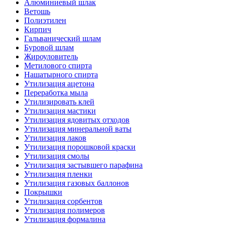
Алюминиевый шлак
Ветошь
Полиэтилен
Кирпич
Гальванический шлам
Буровой шлам
Жироуловитель
Метилового спирта
Нашатырного спирта
Утилизация ацетона
Переработка мыла
Утилизировать клей
Утилизация мастики
Утилизация ядовитых отходов
Утилизация минеральной ваты
Утилизация лаков
Утилизация порошковой краски
Утилизация смолы
Утилизация застывшего парафина
Утилизация пленки
Утилизация газовых баллонов
Покрышки
Утилизация сорбентов
Утилизация полимеров
Утилизация формалина