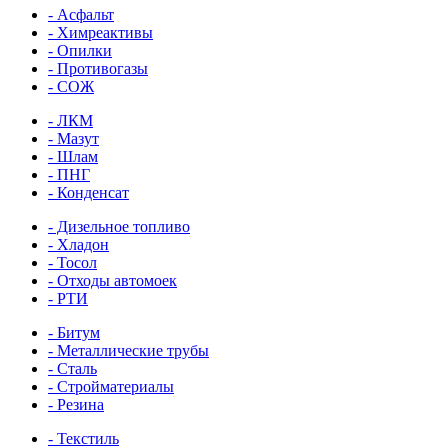
- Асфальт
- Химреактивы
- Опилки
- Противогазы
- СОЖ
- ЛКМ
- Мазут
- Шлам
- ПНГ
- Конденсат
- Дизельное топливо
- Хладон
- Тосол
- Отходы автомоек
- РТИ
- Битум
- Металлические трубы
- Сталь
- Стройматериалы
- Резина
- Текстиль