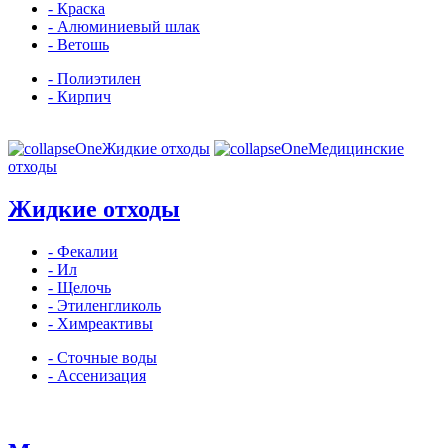
- Краска
- Алюминиевый шлак
- Ветошь
- Полиэтилен
- Кирпич
Жидкие отходы
Медицинские
отходы
Жидкие отходы
- Фекалии
- Ил
- Щелочь
- Этиленгликоль
- Химреактивы
- Сточные воды
- Ассенизация