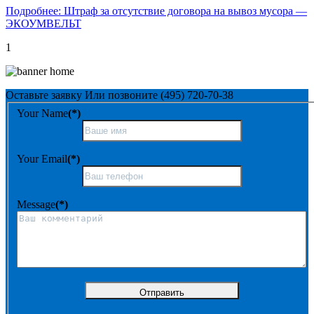
Подробнее: Штраф за отсутствие договора на вывоз мусора —
ЭКОУМВЕЛЬТ
1
Оставьте заявку
Или позвоните
(495) 720-70-38
Your Name
(*)
Your Email
(*)
Message
(*)