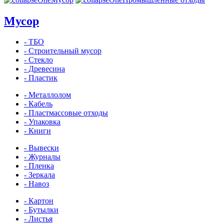
Мусор
- ТБО
- Строительный мусор
- Стекло
- Древесина
- Пластик
- Металлолом
- Кабель
- Пластмассовые отходы
- Упаковка
- Книги
- Вывески
- Журналы
- Пленка
- Зеркала
- Навоз
- Картон
- Бутылки
- Листья