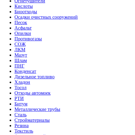
Огнетушители
Кислоты
Биоотходы
Осадки очистных сооружений
Песок
Асфальт
Опилки
Противогазы
СОЖ
ЛКМ
Мазут
Шлам
ПНГ
Конденсат
Дизельное топливо
Хладон
Тосол
Отходы автомоек
РТИ
Битум
Металлические трубы
Сталь
Стройматериалы
Резина
Текстиль