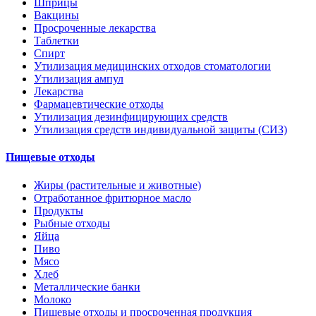
Шприцы
Вакцины
Просроченные лекарства
Таблетки
Спирт
Утилизация медицинских отходов стоматологии
Утилизация ампул
Лекарства
Фармацевтические отходы
Утилизация дезинфицирующих средств
Утилизация средств индивидуальной защиты (СИЗ)
Пищевые отходы
Жиры (растительные и животные)
Отработанное фритюрное масло
Продукты
Рыбные отходы
Яйца
Пиво
Мясо
Хлеб
Металлические банки
Молоко
Пищевые отходы и просроченная продукция