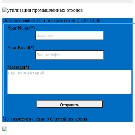
Оставьте заявку
Или позвоните
(495) 720-70-38
Your Name
(*)
Your Email
(*)
Message
(*)
Мы свяжемся с вами в ближайшее время