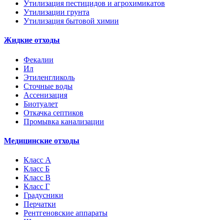
Утилизация пестицидов и агрохимикатов
Утилизации грунта
Утилизация бытовой химии
Жидкие отходы
Фекалии
Ил
Этиленгликоль
Сточные воды
Ассенизация
Биотуалет
Откачка септиков
Промывка канализации
Медицинские отходы
Класс А
Класс Б
Класс В
Класс Г
Градусники
Перчатки
Рентгеновские аппараты