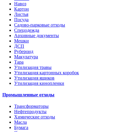
Навоз
Картон
Листья
Посуда
Садово-парковые отходы
Спецодежда
Архивные документы
Мешки
ДСП
Рубероид
Макулатура
Тара
Утилизация травы
Утилизация картонных коробок
Утилизация ящиков
Утилизация кинопленки
Промышленные отходы
Трансформаторы
Нефтепродукты
Химические отходы
Масла
Бумага