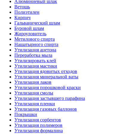
Алюминиевый шлак
Ветошь
Полиэтилен
Кирпич
Гальванический шлам
Буровой шлам
Жироуловитель
Метилового спирта
Нашатырного спирта
Утилизация ацетона
Переработка мыла
Утилизировать клей
Утилизация мастики
Утилизация ядовитых отходов
Утилизация минеральной ваты
Утилизация лаков
Утилизация порошковой краски
Утилизация смолы
Утилизация застывшего парафина
Утилизация пленки
Утилизация газовых баллонов
Покрышки
Утилизация сорбентов
Утилизация полимеров
Утилизация формалина