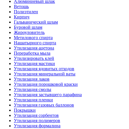
Алюминиевый шлак
Ветошь
Полиэтилен
Кирпич
Гальванический шлам
Буровой шлам
Жироуловитель
Метилового спирта
Нашатырного спирта
Утилизация ацетона
Переработка мыла
Утилизировать клей
Утилизация мастики
Утилизация ядовитых отходов
Утилизация минеральной ваты
Утилизация лаков
Утилизация порошковой краски
Утилизация смолы
Утилизация застывшего парафина
Утилизация пленки
Утилизация газовых баллонов
Покрышки
Утилизация сорбентов
Утилизация полимеров
Утилизация формалина