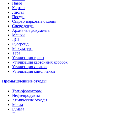
Навоз
Картон
Листья
Посуда
Садово-парковые отходы
Спецодежда
Архивные документы
Мешки
ДСП
Рубероид
Макулатура
Тара
Утилизация травы
Утилизация картонных коробок
Утилизация ящиков
Утилизация кинопленки
Промышленные отходы
Трансформаторы
Нефтепродукты
Химические отходы
Масла
Бумага