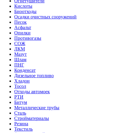
Огнетушители
Кислоты
Биоотходы
Осадки очистных сооружений
Песок
Асфальт
Опилки
Противогазы
СОЖ
ЛКМ
Мазут
Шлам
ПНГ
Конденсат
Дизельное топливо
Хладон
Тосол
Отходы автомоек
РТИ
Битум
Металлические трубы
Сталь
Стройматериалы
Резина
Текстиль