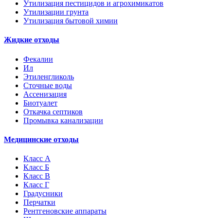
Утилизация пестицидов и агрохимикатов
Утилизации грунта
Утилизация бытовой химии
Жидкие отходы
Фекалии
Ил
Этиленгликоль
Сточные воды
Ассенизация
Биотуалет
Откачка септиков
Промывка канализации
Медицинские отходы
Класс А
Класс Б
Класс В
Класс Г
Градусники
Перчатки
Рентгеновские аппараты