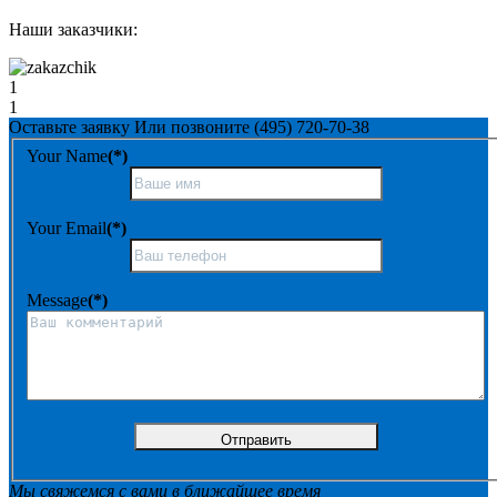
Наши заказчики:
1
1
Оставьте заявку
Или позвоните
(495) 720-70-38
Your Name
(*)
Your Email
(*)
Message
(*)
Мы свяжемся с вами в ближайшее время