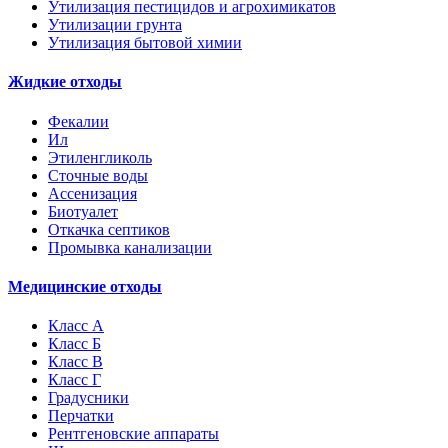
Утилизация пестицидов и агрохимикатов
Утилизации грунта
Утилизация бытовой химии
Жидкие отходы
Фекалии
Ил
Этиленгликоль
Сточные воды
Ассенизация
Биотуалет
Откачка септиков
Промывка канализации
Медицинские отходы
Класс А
Класс Б
Класс В
Класс Г
Градусники
Перчатки
Рентгеновские аппараты