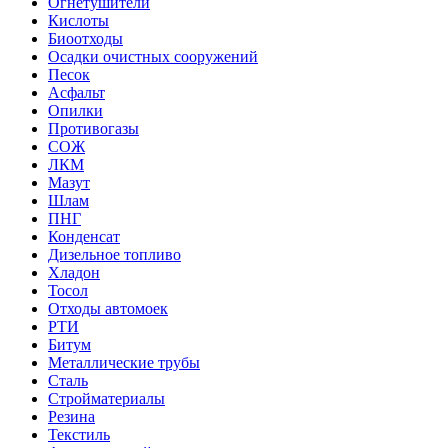
Огнетушители
Кислоты
Биоотходы
Осадки очистных сооружений
Песок
Асфальт
Опилки
Противогазы
СОЖ
ЛКМ
Мазут
Шлам
ПНГ
Конденсат
Дизельное топливо
Хладон
Тосол
Отходы автомоек
РТИ
Битум
Металлические трубы
Сталь
Стройматериалы
Резина
Текстиль