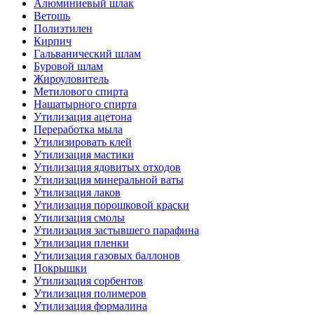
Алюминиевый шлак
Ветошь
Полиэтилен
Кирпич
Гальванический шлам
Буровой шлам
Жироуловитель
Метилового спирта
Нашатырного спирта
Утилизация ацетона
Переработка мыла
Утилизировать клей
Утилизация мастики
Утилизация ядовитых отходов
Утилизация минеральной ваты
Утилизация лаков
Утилизация порошковой краски
Утилизация смолы
Утилизация застывшего парафина
Утилизация пленки
Утилизация газовых баллонов
Покрышки
Утилизация сорбентов
Утилизация полимеров
Утилизация формалина