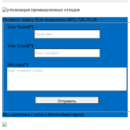
Оставьте заявку
Или позвоните
(495) 720-70-38
Your Name
(*)
Your Email
(*)
Message
(*)
Мы свяжемся с вами в ближайшее время