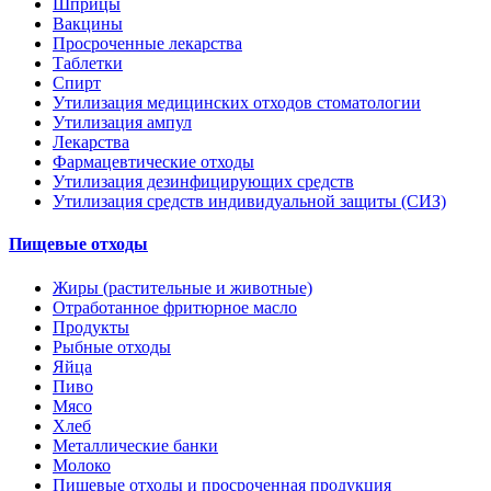
Шприцы
Вакцины
Просроченные лекарства
Таблетки
Спирт
Утилизация медицинских отходов стоматологии
Утилизация ампул
Лекарства
Фармацевтические отходы
Утилизация дезинфицирующих средств
Утилизация средств индивидуальной защиты (СИЗ)
Пищевые отходы
Жиры (растительные и животные)
Отработанное фритюрное масло
Продукты
Рыбные отходы
Яйца
Пиво
Мясо
Хлеб
Металлические банки
Молоко
Пищевые отходы и просроченная продукция