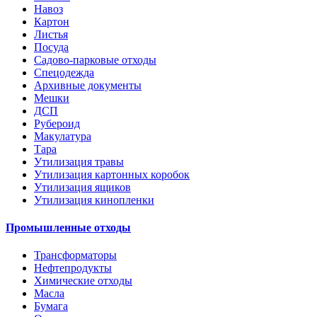
Навоз
Картон
Листья
Посуда
Садово-парковые отходы
Спецодежда
Архивные документы
Мешки
ДСП
Рубероид
Макулатура
Тара
Утилизация травы
Утилизация картонных коробок
Утилизация ящиков
Утилизация кинопленки
Промышленные отходы
Трансформаторы
Нефтепродукты
Химические отходы
Масла
Бумага