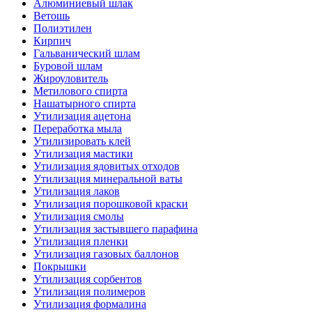
Алюминиевый шлак
Ветошь
Полиэтилен
Кирпич
Гальванический шлам
Буровой шлам
Жироуловитель
Метилового спирта
Нашатырного спирта
Утилизация ацетона
Переработка мыла
Утилизировать клей
Утилизация мастики
Утилизация ядовитых отходов
Утилизация минеральной ваты
Утилизация лаков
Утилизация порошковой краски
Утилизация смолы
Утилизация застывшего парафина
Утилизация пленки
Утилизация газовых баллонов
Покрышки
Утилизация сорбентов
Утилизация полимеров
Утилизация формалина