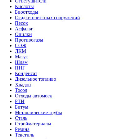
Огнетушители
Кислоты
Биоотходы
Осадки очистных сооружений
Песок
Асфальт
Опилки
Противогазы
СОЖ
ЛКМ
Мазут
Шлам
ПНГ
Конденсат
Дизельное топливо
Хладон
Тосол
Отходы автомоек
РТИ
Битум
Металлические трубы
Сталь
Стройматериалы
Резина
Текстиль