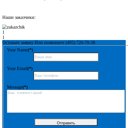
Наши заказчики:
1
1
Оставьте заявку
Или позвоните
(495) 720-70-38
Your Name
(*)
Your Email
(*)
Message
(*)