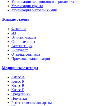
Утилизация пестицидов и агрохимикатов
Утилизации грунта
Утилизация бытовой химии
Жидкие отходы
Фекалии
Ил
Этиленгликоль
Сточные воды
Ассенизация
Биотуалет
Откачка септиков
Промывка канализации
Медицинские отходы
Класс А
Класс Б
Класс В
Класс Г
Градусники
Перчатки
Рентгеновские аппараты