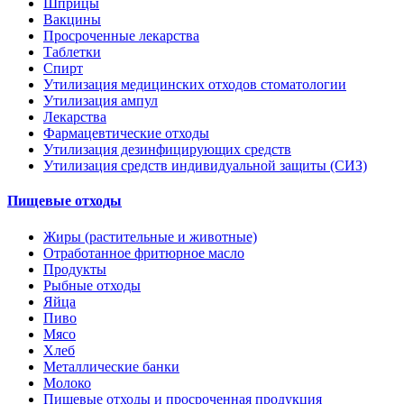
Шприцы
Вакцины
Просроченные лекарства
Таблетки
Спирт
Утилизация медицинских отходов стоматологии
Утилизация ампул
Лекарства
Фармацевтические отходы
Утилизация дезинфицирующих средств
Утилизация средств индивидуальной защиты (СИЗ)
Пищевые отходы
Жиры (растительные и животные)
Отработанное фритюрное масло
Продукты
Рыбные отходы
Яйца
Пиво
Мясо
Хлеб
Металлические банки
Молоко
Пищевые отходы и просроченная продукция