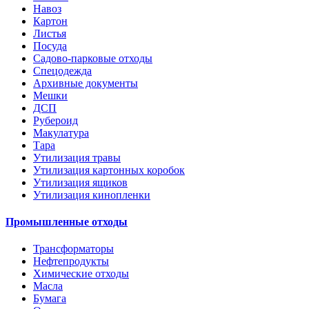
Навоз
Картон
Листья
Посуда
Садово-парковые отходы
Спецодежда
Архивные документы
Мешки
ДСП
Рубероид
Макулатура
Тара
Утилизация травы
Утилизация картонных коробок
Утилизация ящиков
Утилизация кинопленки
Промышленные отходы
Трансформаторы
Нефтепродукты
Химические отходы
Масла
Бумага