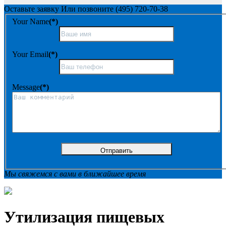
Оставьте заявку
Или позвоните
(495) 720-70-38
Your Name
(*)
Your Email
(*)
Message
(*)
Мы свяжемся с вами в ближайшее время
Утилизация пищевых