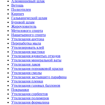
Алюминиевый шлак
Ветошь
Полиэтилен
Кирпич
Гальванический шлам
Буровой шлам
Жироуловитель
Метилового спирта
Нашатырного спирта
Утилизация ацетона
Переработка мыла
Утилизировать клей
Утилизация мастики
Утилизация ядовитых отходов
Утилизация минеральной ваты
Утилизация лаков
Утилизация порошковой краски
Утилизация смолы
Утилизация застывшего парафина
Утилизация пленки
Утилизация газовых баллонов
Покрышки
Утилизация сорбентов
Утилизация полимеров
Утилизация формалина