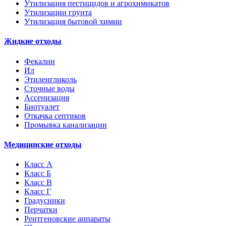
Утилизация пестицидов и агрохимикатов
Утилизации грунта
Утилизация бытовой химии
Жидкие отходы
Фекалии
Ил
Этиленгликоль
Сточные воды
Ассенизация
Биотуалет
Откачка септиков
Промывка канализации
Медицинские отходы
Класс А
Класс Б
Класс В
Класс Г
Градусники
Перчатки
Рентгеновские аппараты