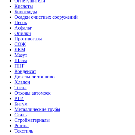
Огнетушители
Кислоты
Биоотходы
Осадки очистных сооружений
Песок
Асфальт
Опилки
Противогазы
СОЖ
ЛКМ
Мазут
Шлам
ПНГ
Конденсат
Дизельное топливо
Хладон
Тосол
Отходы автомоек
РТИ
Битум
Металлические трубы
Сталь
Стройматериалы
Резина
Текстиль