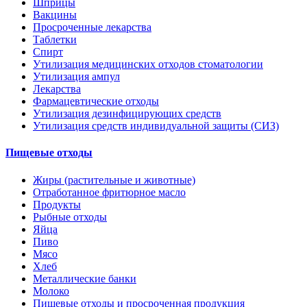
Шприцы
Вакцины
Просроченные лекарства
Таблетки
Спирт
Утилизация медицинских отходов стоматологии
Утилизация ампул
Лекарства
Фармацевтические отходы
Утилизация дезинфицирующих средств
Утилизация средств индивидуальной защиты (СИЗ)
Пищевые отходы
Жиры (растительные и животные)
Отработанное фритюрное масло
Продукты
Рыбные отходы
Яйца
Пиво
Мясо
Хлеб
Металлические банки
Молоко
Пищевые отходы и просроченная продукция