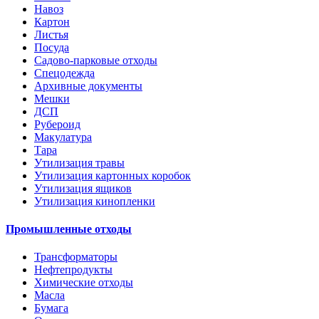
Навоз
Картон
Листья
Посуда
Садово-парковые отходы
Спецодежда
Архивные документы
Мешки
ДСП
Рубероид
Макулатура
Тара
Утилизация травы
Утилизация картонных коробок
Утилизация ящиков
Утилизация кинопленки
Промышленные отходы
Трансформаторы
Нефтепродукты
Химические отходы
Масла
Бумага