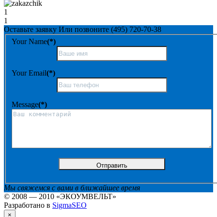
1
1
Оставьте заявку
Или позвоните
(495) 720-70-38
Your Name
(*)
Your Email
(*)
Message
(*)
Мы свяжемся с вами в ближайшее время
© 2008 — 2010 «ЭКОУМВЕЛЬТ»
Разработано в
SigmaSEO
×