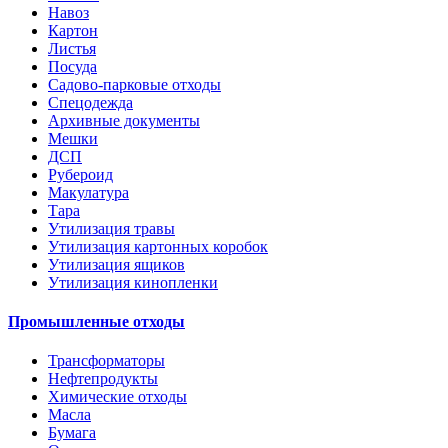
Навоз
Картон
Листья
Посуда
Садово-парковые отходы
Спецодежда
Архивные документы
Мешки
ДСП
Рубероид
Макулатура
Тара
Утилизация травы
Утилизация картонных коробок
Утилизация ящиков
Утилизация кинопленки
Промышленные отходы
Трансформаторы
Нефтепродукты
Химические отходы
Масла
Бумага