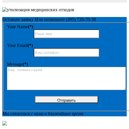
Оставьте заявку
Или позвоните
(495) 720-70-38
Your Name
(*)
Your Email
(*)
Message
(*)
Мы свяжемся с вами в ближайшее время