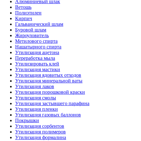
Алюминиевый шлак
Ветошь
Полиэтилен
Кирпич
Гальванический шлам
Буровой шлам
Жироуловитель
Метилового спирта
Нашатырного спирта
Утилизация ацетона
Переработка мыла
Утилизировать клей
Утилизация мастики
Утилизация ядовитых отходов
Утилизация минеральной ваты
Утилизация лаков
Утилизация порошковой краски
Утилизация смолы
Утилизация застывшего парафина
Утилизация пленки
Утилизация газовых баллонов
Покрышки
Утилизация сорбентов
Утилизация полимеров
Утилизация формалина