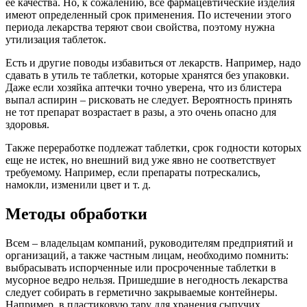
ее качества. Но, к сожалению, все фармацевтические изделия
имеют определенный срок применения. По истечении этого
периода лекарства теряют свои свойства, поэтому нужна
утилизация таблеток.
Есть и другие поводы избавиться от лекарств. Например, надо
сдавать в утиль те таблетки, которые хранятся без упаковки.
Даже если хозяйка аптечки точно уверена, что из блистера
выпал аспирин – рисковать не следует. Вероятность принять
не тот препарат возрастает в разы, а это очень опасно для
здоровья.
Также переработке подлежат таблетки, срок годности которых
еще не истек, но внешний вид уже явно не соответствует
требуемому. Например, если препараты потрескались,
намокли, изменили цвет и т. д.
Методы обработки
Всем – владельцам компаний, руководителям предприятий и
организаций, а также частным лицам, необходимо помнить:
выбрасывать испорченные или просроченные таблетки в
мусорное ведро нельзя. Пришедшие в негодность лекарства
следует собирать в герметично закрываемые контейнеры.
Например, в пластиковую тару для хранения сыпучих