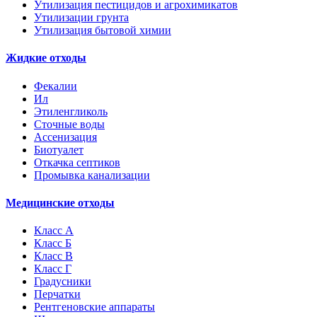
Утилизация пестицидов и агрохимикатов
Утилизации грунта
Утилизация бытовой химии
Жидкие отходы
Фекалии
Ил
Этиленгликоль
Сточные воды
Ассенизация
Биотуалет
Откачка септиков
Промывка канализации
Медицинские отходы
Класс А
Класс Б
Класс В
Класс Г
Градусники
Перчатки
Рентгеновские аппараты