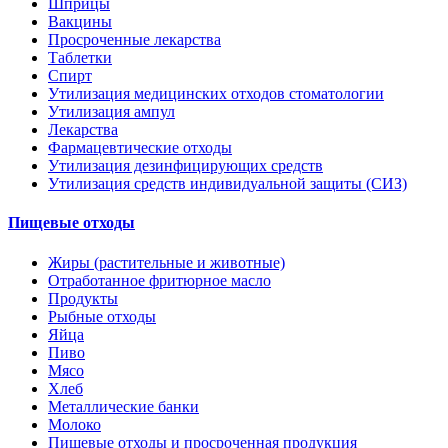
Шприцы
Вакцины
Просроченные лекарства
Таблетки
Спирт
Утилизация медицинских отходов стоматологии
Утилизация ампул
Лекарства
Фармацевтические отходы
Утилизация дезинфицирующих средств
Утилизация средств индивидуальной защиты (СИЗ)
Пищевые отходы
Жиры (растительные и животные)
Отработанное фритюрное масло
Продукты
Рыбные отходы
Яйца
Пиво
Мясо
Хлеб
Металлические банки
Молоко
Пищевые отходы и просроченная продукция