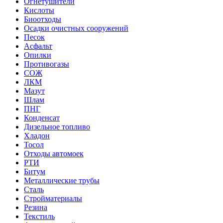
Огнетушители
Кислоты
Биоотходы
Осадки очистных сооружений
Песок
Асфальт
Опилки
Противогазы
СОЖ
ЛКМ
Мазут
Шлам
ПНГ
Конденсат
Дизельное топливо
Хладон
Тосол
Отходы автомоек
РТИ
Битум
Металлические трубы
Сталь
Стройматериалы
Резина
Текстиль