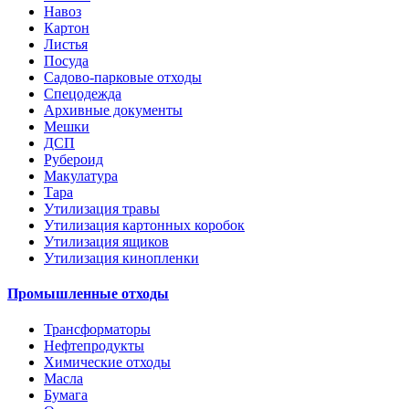
Навоз
Картон
Листья
Посуда
Садово-парковые отходы
Спецодежда
Архивные документы
Мешки
ДСП
Рубероид
Макулатура
Тара
Утилизация травы
Утилизация картонных коробок
Утилизация ящиков
Утилизация кинопленки
Промышленные отходы
Трансформаторы
Нефтепродукты
Химические отходы
Масла
Бумага