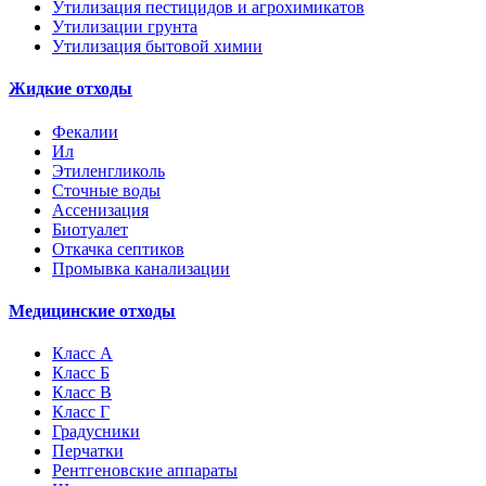
Утилизация пестицидов и агрохимикатов
Утилизации грунта
Утилизация бытовой химии
Жидкие отходы
Фекалии
Ил
Этиленгликоль
Сточные воды
Ассенизация
Биотуалет
Откачка септиков
Промывка канализации
Медицинские отходы
Класс А
Класс Б
Класс В
Класс Г
Градусники
Перчатки
Рентгеновские аппараты