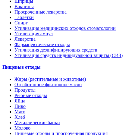
Шприцы
Вакцины
Просроченные лекарства
Таблетки
Спирт
Утилизация медицинских отходов стоматологии
Утилизация ампул
Лекарства
Фармацевтические отходы
Утилизация дезинфицирующих средств
Утилизация средств индивидуальной защиты (СИЗ)
Пищевые отходы
Жиры (растительные и животные)
Отработанное фритюрное масло
Продукты
Рыбные отходы
Яйца
Пиво
Мясо
Хлеб
Металлические банки
Молоко
Пищевые отходы и просроченная продукция