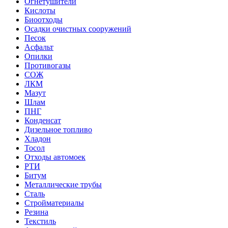
Огнетушители
Кислоты
Биоотходы
Осадки очистных сооружений
Песок
Асфальт
Опилки
Противогазы
СОЖ
ЛКМ
Мазут
Шлам
ПНГ
Конденсат
Дизельное топливо
Хладон
Тосол
Отходы автомоек
РТИ
Битум
Металлические трубы
Сталь
Стройматериалы
Резина
Текстиль