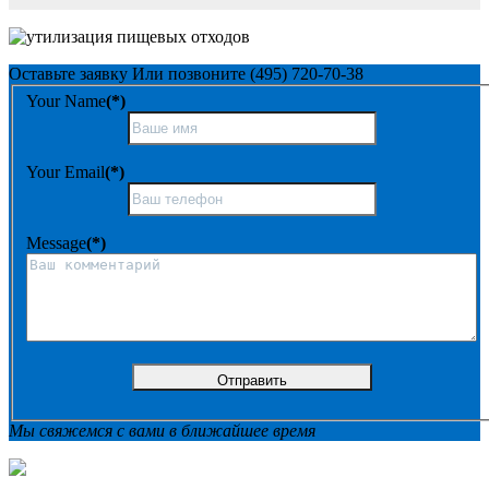
Оставьте заявку
Или позвоните
(495) 720-70-38
Your Name
(*)
Your Email
(*)
Message
(*)
Мы свяжемся с вами в ближайшее время