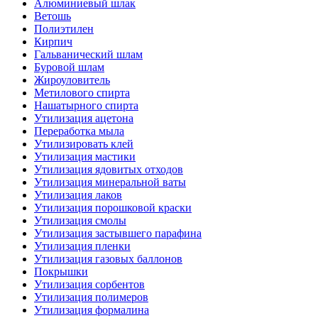
Алюминиевый шлак
Ветошь
Полиэтилен
Кирпич
Гальванический шлам
Буровой шлам
Жироуловитель
Метилового спирта
Нашатырного спирта
Утилизация ацетона
Переработка мыла
Утилизировать клей
Утилизация мастики
Утилизация ядовитых отходов
Утилизация минеральной ваты
Утилизация лаков
Утилизация порошковой краски
Утилизация смолы
Утилизация застывшего парафина
Утилизация пленки
Утилизация газовых баллонов
Покрышки
Утилизация сорбентов
Утилизация полимеров
Утилизация формалина