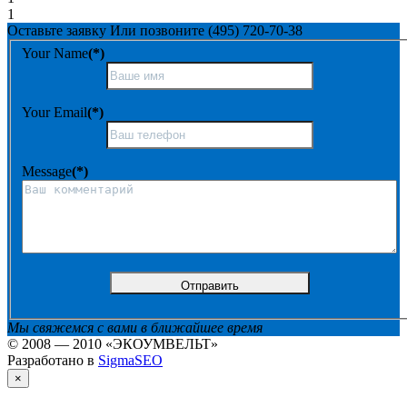
1
Оставьте заявку
Или позвоните
(495) 720-70-38
Your Name
(*)
Your Email
(*)
Message
(*)
Мы свяжемся с вами в ближайшее время
© 2008 — 2010 «ЭКОУМВЕЛЬТ»
Разработано в
SigmaSEO
×