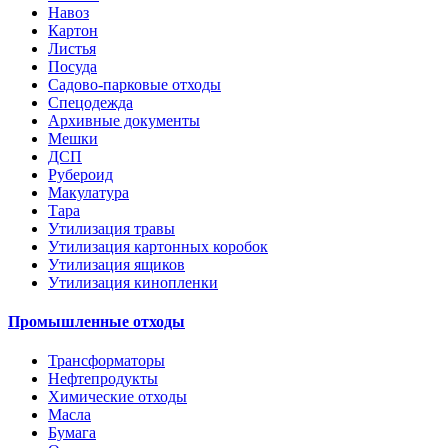
Навоз
Картон
Листья
Посуда
Садово-парковые отходы
Спецодежда
Архивные документы
Мешки
ДСП
Рубероид
Макулатура
Тара
Утилизация травы
Утилизация картонных коробок
Утилизация ящиков
Утилизация кинопленки
Промышленные отходы
Трансформаторы
Нефтепродукты
Химические отходы
Масла
Бумага