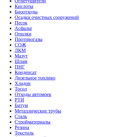
Огнетушители
Кислоты
Биоотходы
Осадки очистных сооружений
Песок
Асфальт
Опилки
Противогазы
СОЖ
ЛКМ
Мазут
Шлам
ПНГ
Конденсат
Дизельное топливо
Хладон
Тосол
Отходы автомоек
РТИ
Битум
Металлические трубы
Сталь
Стройматериалы
Резина
Текстиль