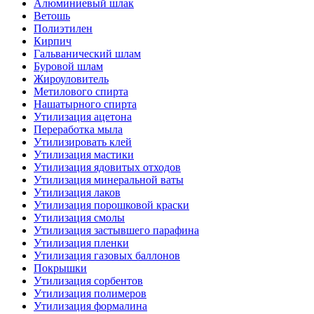
Алюминиевый шлак
Ветошь
Полиэтилен
Кирпич
Гальванический шлам
Буровой шлам
Жироуловитель
Метилового спирта
Нашатырного спирта
Утилизация ацетона
Переработка мыла
Утилизировать клей
Утилизация мастики
Утилизация ядовитых отходов
Утилизация минеральной ваты
Утилизация лаков
Утилизация порошковой краски
Утилизация смолы
Утилизация застывшего парафина
Утилизация пленки
Утилизация газовых баллонов
Покрышки
Утилизация сорбентов
Утилизация полимеров
Утилизация формалина