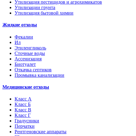
Утилизация пестицидов и агрохимикатов
Утилизации грунта
Утилизация бытовой химии
Жидкие отходы
Фекалии
Ил
Этиленгликоль
Сточные воды
Ассенизация
Биотуалет
Откачка септиков
Промывка канализации
Медицинские отходы
Класс А
Класс Б
Класс В
Класс Г
Градусники
Перчатки
Рентгеновские аппараты