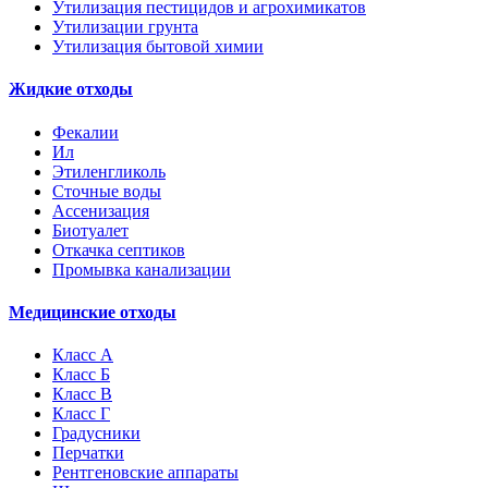
Утилизация пестицидов и агрохимикатов
Утилизации грунта
Утилизация бытовой химии
Жидкие отходы
Фекалии
Ил
Этиленгликоль
Сточные воды
Ассенизация
Биотуалет
Откачка септиков
Промывка канализации
Медицинские отходы
Класс А
Класс Б
Класс В
Класс Г
Градусники
Перчатки
Рентгеновские аппараты