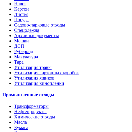
Навоз
Картон
Листья
Посуда
Садово-парковые отходы
Спецодежда
Архивные документы
Мешки
ДСП
Рубероид
Макулатура
Тара
Утилизация травы
Утилизация картонных коробок
Утилизация ящиков
Утилизация кинопленки
Промышленные отходы
Трансформаторы
Нефтепродукты
Химические отходы
Масла
Бумага