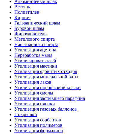
Алюминиевый шлак
Ветошь
Полиэтилен
Кирпич
Гальванический шлам
Буровой шлам
Жироуловитель
Метилового спирта
Нашатырного спирта
Утилизация ацетона
Переработка мыла
Утилизировать клей
Утилизация мастики
Утилизация ядовитых отходов
Утилизация минеральной ваты
Утилизация лаков
Утилизация порошковой краски
Утилизация смолы
Утилизация застывшего парафина
Утилизация пленки
Утилизация газовых баллонов
Покрышки
Утилизация сорбентов
Утилизация полимеров
Утилизация формалина