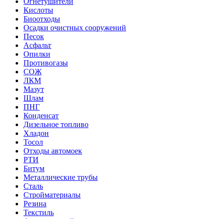
Огнетушители
Кислоты
Биоотходы
Осадки очистных сооружений
Песок
Асфальт
Опилки
Противогазы
СОЖ
ЛКМ
Мазут
Шлам
ПНГ
Конденсат
Дизельное топливо
Хладон
Тосол
Отходы автомоек
РТИ
Битум
Металлические трубы
Сталь
Стройматериалы
Резина
Текстиль